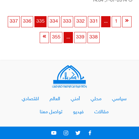
7-07-2014, 14:04
337
336
335
334
333
332
331
...
1
355
...
339
338
سياسي
محلي
أمني
العالم
اقتصادي
مقالات
فيديو
تواصل معنا