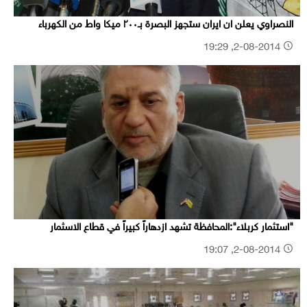
النصراوي يعلن ان ايران ستجهز البصرة بـ٢٠٠ ميكا واط من الكهرباء
2-08-2014, 19:29
"استثمار كربلاء":المحافظة تشهد ازدهاراً كبيراً في قطاع الاسثمار
2-08-2014, 19:07