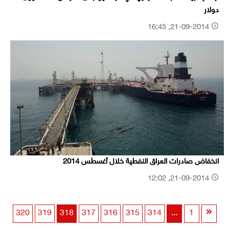
دولار
21-09-2014, 16:45
انخفاض صادرات العراق النفطية خلال أغسطس 2014
21-09-2014, 12:02
320
319
318
317
316
315
314
...
1