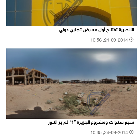
النـاصرية تفتتــح أول معــرض تـجــاري دولي
24-09-2014, 10:56
سـبـع سـنـوات ومشــروع الجـزيـرة {1} لـم يـر النــور
24-09-2014, 10:35