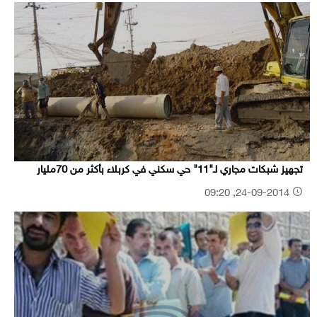
تجهيز شبكات مجاري لـ"11" حي سكني في كربلاء بأكثر من 70مليار
24-09-2014, 09:20