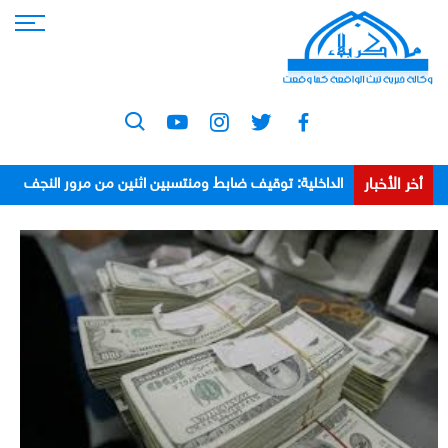
أخر الأخبار
الداخلية: توقيف ضابط ومنتسبين اثنين من مرور النجف
بعد اعتدائهم على مواطن