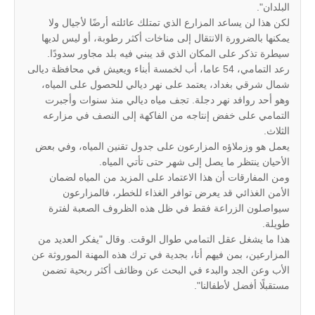
البلدان".
لكن هذا لن يساعد المزارع الذي تمتلك عائلته أرضًا لأجيال ولا
يمكنها بالضرورة الانتقال إلى مناخات أكثر رطوبة، أو ليس لديها
سيطرة تذكر على المكان الذي قد يبني فيه بلد مجاور سدودًا.
رعد التمامي، 54 عاما، أب لخمسة أبناء ويعيش في محافظة ديالى
شمال شرقي بغداد، يعتمد على نهر ديالي للحصول على المياه،
وهو أحد روافد نهر دجلة. تجف مياه ديالي منذ سنوات وأجبرت
التمامي على خفض إنتاجه من الفاكهة إلى النصف في مزارعه
الثلاث.
يعمل هو وزملاؤه المزارعون على جدول تقنين المياه، وفي بعض
الأحيان ينتظر ما يصل إلى شهر حتى تأتي المياه.
ومن المفارقات أن هذا الاعتماد على المزيد من المياه لضمان
الأمن الغذائي قد يعرض توافر الغذاء للخطر، فالمزارعون
سيواصلون الزراعة فقط في ظل هذه الظروف الصعبة لفترة
طويلة.
هذا ما يشغل عقل التمامي طوال الوقت. وقال "يفكر العديد من
المزارعين، بمن فيهم أنا، بجدية في ترك هذه المهنة الموروثة عن
الأب وعن الجد والبدء في البحث عن وظائف أكثر ربحية تضمن
مستقبلًا أفضل لأطفالنا".