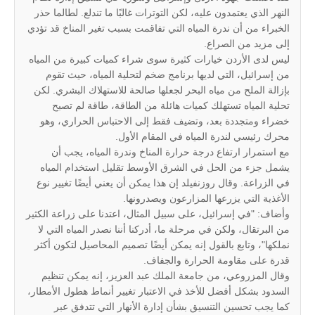
النهر الذي يعتمدون عليه، لكن التوترات غالبًا ما تندلع. لطالما حذر
الخبراء من أن ندرة المياه التي تفاقمت بسبب تغير المناخ قد تؤدي
إلى مزيد من الصراع.
ليس لدى الأردن خيارات كثيرة سوى شراء كميات كبيرة من المياه
من إسرائيل، التي لديها برنامج ضخم لتحلية المياه، حيث تقوم
بإزالة الملح من مياه البحر لجعلها صالحة للاستهلاك البشري. لكن
تحلية المياه تستهلك كميات هائلة من الطاقة، طاقة لم تصبح
خضراء ومتجددة بعد، وتضيف فقط إلى الاحتباس الحراري، وهو
محرك رئيسي لندرة المياه في المقام الأول.
مع استمرار ارتفاع درجة حرارة المناخ وندرة المياه، يجب أن
يشمل جزء من الحل في الشرق الأوسط تقليل استخدام المياه
في الزراعة. وقال روزنفيلد إن هذا يمكن أن يعني أيضًا تغيير نوع
الأغذية التي يزرعها المزارعون ويصدرونها.
وأضاف: "في إسرائيل، على سبيل المثال، اعتدنا على زراعة الكثير
من البرتقال، ولكن في مرحلة ما، أدركنا أننا نصدر المياه التي لا
نملكها"، وتابع بالقول إنه يمكن أيضًا تصميم المحاصيل لتكون أكثر
قدرة على مقاومة الحرارة والجفاف.
وقال المزروعي، من جامعة الملك عبد العزيز، إنه يمكن تنظيم
السدود بشكل أفضل للأخذ في الاعتبار تغيير أنماط هطول الأمطار،
كما يجب تحسين التنسيق بشأن إدارة الأنهار التي تتدفق عبر