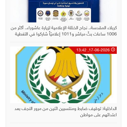
كربلاء المقدسة.. نجاح الخطّة الإعلامية لزيارة عاشوراء.. أكثر من
1006 ساعات بثّ مباشر و1011 إعلاميّاً شاركوا في التغطية
17-06-2026, 13:42
الداخلية: توقيف ضابط ومنتسبين اثنين من مرور النجف بعد
اعتدائهم على مواطن