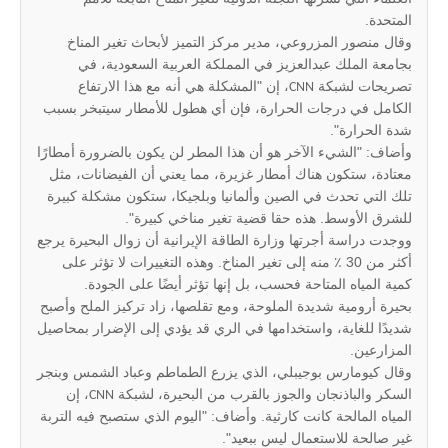
المتحدة.
وقال منصور المزروعي، مدير مركز التميز لأبحاث تغير المناخ
بجامعة الملك عبدالعزيز في المملكة العربية السعودية، في
تصريحات لشبكة
، إن "المشكلة هي أنه مع هذا الارتفاع
CNN
الكامل في درجات الحرارة، فإن أي هطول للأمطار سيتبخر بسبب
شدة الحرارة".
وأضاف: "الشيء الآخر هو أن هذا المطر لن يكون بالضرورة أمطارًا
معتادة، ستكون هناك أمطار غزيرة، مما يعني أن الفيضانات، مثل
تلك التي تحدث في الصين وألمانيا وبلجيكا، ستكون مشكلة كبيرة
للشرق الأوسط. هذه حقا قضية تغير مناخي كبيرة".
ووجدت دراسة أجرتها وزارة الطاقة الإيرانية أن زوال البحيرة يرجع
أكثر من 30 ٪ منه إلى تغير المناخ. وهذه التغييرات لا تؤثر على
كمية المياه المتاحة فحسب، بل إنها تؤثر أيضًا على الجودة.
بحيرة أرومية شديدة الملوحة، ومع تقلصها، زاد تركيز الملح وأصبح
شديدًا للغاية، واستخدامها في الري قد يؤدي إلى الإضرار بمحاصيل
المزارعين.
وقال كيومارس بوجيبلي، الذي يزرع الطماطم وعباد الشمس وبنجر
السكر والباذنجان والجوز بالقرب من البحيرة، لشبكة
، إن
CNN
المياه المالحة كانت كارثية. وأضاف: "اليوم الذي ستصبح فيه التربة
غير صالحة للاستعمال ليس ببعيد".