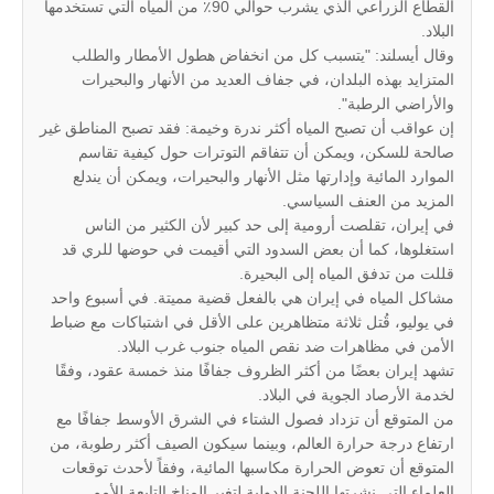
القطاع الزراعي الذي يشرب حوالي 90٪ من المياه التي تستخدمها
البلاد.
وقال أيسلند: "يتسبب كل من انخفاض هطول الأمطار والطلب
المتزايد بهذه البلدان، في جفاف العديد من الأنهار والبحيرات
والأراضي الرطبة".
إن عواقب أن تصبح المياه أكثر ندرة وخيمة: فقد تصبح المناطق غير
صالحة للسكن، ويمكن أن تتفاقم التوترات حول كيفية تقاسم
الموارد المائية وإدارتها مثل الأنهار والبحيرات، ويمكن أن يندلع
المزيد من العنف السياسي.
في إيران، تقلصت أرومية إلى حد كبير لأن الكثير من الناس
استغلوها، كما أن بعض السدود التي أقيمت في حوضها للري قد
قللت من تدفق المياه إلى البحيرة.
مشاكل المياه في إيران هي بالفعل قضية مميتة. في أسبوع واحد
في يوليو، قُتل ثلاثة متظاهرين على الأقل في اشتباكات مع ضباط
الأمن في مظاهرات ضد نقص المياه جنوب غرب البلاد.
تشهد إيران بعضًا من أكثر الظروف جفافًا منذ خمسة عقود، وفقًا
لخدمة الأرصاد الجوية في البلاد.
من المتوقع أن تزداد فصول الشتاء في الشرق الأوسط جفافًا مع
ارتفاع درجة حرارة العالم، وبينما سيكون الصيف أكثر رطوبة، من
المتوقع أن تعوض الحرارة مكاسبها المائية، وفقاً لأحدث توقعات
العلماء التي نشرتها اللجنة الدولية لتغير المناخ التابعة للأمم