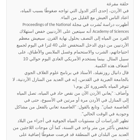
حلقة مفرغة
في الأردن، إحدى أكثر الدول التي تواجه ضغوطًا بسبب المياه،
اعتاد الناس العيش مع القليل من الماء.
أظهرت دراسة نُشرت في مجلة
Proceedings of the National
أنه سيتعين على الأردنيين خفض استهلاك
Academy of Sciences
الفرد من المياه إلى النصف بحلول نهاية القرن. سيعيش معظم
الأردنيين من ذوي الدخل المنخفض على 40 لترا في اليوم لجميع
احتياجاتهم، الشرب والاستحمام وغسل الملابس والأطباق، على
سبيل المثال. بينما يستخدم الأمريكي العادي اليوم حوالي 10
أضعاف هذه الكمية.
قال دانيال روزنفيلد، الأستاذ في برنامج علوم الغلاف الجوي
بالجامعة العبرية في القدس، إنه في العديد من المنازل الأردنية، لا
تتوفر المياه بالضرورة كل يوم.\
وأضاف: "يعاني الأردن الآن من نقص حاد في المياه، تصل المياه
إلى المنازل في الأردن مرة أو مرتين في الأسبوع، حتى في
العاصمة عمان". وتابع بالقول: "العاصمة تعاني بالفعل من مشاكل
وجودية في الوقت الحالي".
تظهر الدراسات أن مستويات المياه الجوفية في أجزاء من البلاد
تنخفض بأكثر من متر واحد في السنة، كما أن موجات اللاجئين من
العديد من البلدان في المنطقة قد فرضت ضغوطًا إضافية على