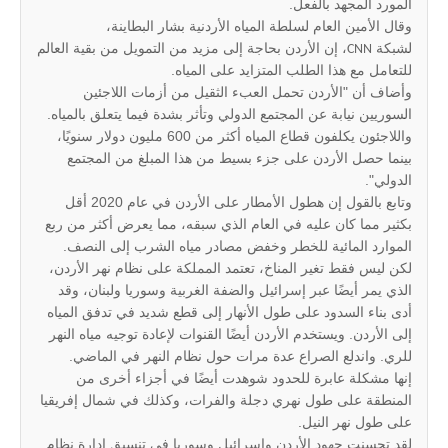
المورد المجهد بالفعل.
وقال الأمين العام لسلطة المياه الأردنية بشار البطاينة،
لشبكة
، إن الأردن بحاجة إلى مزيد من التمويل من بقية العالم
CNN
للتعامل مع هذا الطلب المتزايد على المياه.
وأضاف أن "الأردن تحمل العبء الثقيل من أزمات اللاجئين
السوريين نيابة عن المجتمع الدولي وتأثر بشدة فيما يتعلق بالمياه.
واللاجئون يكلفون قطاع المياه أكثر من 600 مليون دولار سنويًا،
بينما حصل الأردن على جزء بسيط من هذا المبلغ من المجتمع
الدولي".
وتابع بالقول إن هطول الأمطار على الأردن في عام 2020 أقل
بكثير مما كان عليه في العام الذي سبقه، مما يعرض أكثر من ربع
الموارد المائية للخطر وخفض مصادر مياه الشرب إلى النصف.
لكن ليس فقط تغير المناخ، تعتمد المملكة على نظام نهر الأردن،
الذي يمر أيضًا عبر إسرائيل والضفة الغربية وسوريا ولبنان، وقد
أدى بناء السدود على طول الأنهار إلى قطع شديد في تدفق المياه
إلى الأردن. ويستخدم الأردن أيضًا القنوات لإعادة توجيه مياه النهر
للري. واندلع الصراع عدة مرات حول نظام النهر في الماضي.
إنها مشكلة عابرة للحدود شوهدت أيضًا في أجزاء أخرى من
المنطقة على طول نهري دجلة والفرات، وكذلك في شمال إفريقيا
على طول نهر النيل.
لقد تحسنت جهود الأردن وإسرائيل وسوريا في تنسيق إدارة نظام