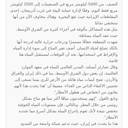
النصف، من 5400 كيلومتر مربع في التسعينيات إلى 2500 كيلومتر
مربع فقط اليوم، وفقًا لإدارة حماية البيئة في غرب أذربيجان، إحدى
المقاطعات الإيرانية حيث تقع البحيرة. وهناك مخاوف الآن من أنها
ستختفي تمامًا.
مثل هذه المشاكل مألوفة في أجزاء كثيرة من الشرق الأوسط،
حيث تنفد المياه ببساطة.
شهدت المنطقة جفافًا مستمرًا ودرجات حرارة عالية لدرجة أنها
بالكاد تصلح لحياة الإنسان. أضف تغير المناخ إلى سوء إدارة المياه
والإفراط في استخدامها، تجد أن التوقعات لمستقبل المياه هنا
قاتمة.
وقال تشارلز أيسلند، المدير العالمي للمياه في معهد الموارد
العالمية، إن بعض دول الشرق الأوسط، بما في ذلك إيران والعراق
والأردن، تضخ كميات مياه هائلة من الأرض للري بينما تسعى إلى
تحسين الاكتفاء الذاتي من الغذاء، مضيفا أن "هذا يحدث هذا لأنهم
يعانون من انخفاض في هطول الأمطار".
وتابع بالقول: "إنهم يستخدمون مياهًا أكثر مما هو متاح بشكل
روتيني من خلال المطر. وبالتالي، فإن مستويات المياه الجوفية
تنخفض نتيجة لأنك تقوم بإخراج المياه بشكل أسرع مما تجدده
الأمطار".
هذا ما يحدث في إيران، حيث تدعم شبكة واسعة من السدود