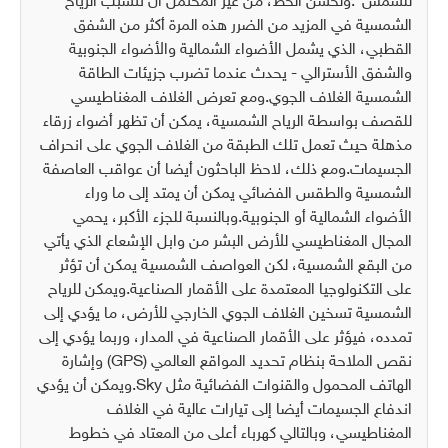
للشمس".
ولحسن الحظ، من غير المحتمل أن تتسبب الرياح
الشمسية في المزيد من الضرر هذه المرة أكثر من الشفق
القطبي، الذي يشمل الأضواء الشمالية والأضواء الجنوبية
والشفق الأسترالي - يحدث عندما تضرب جزيئات الطاقة
الشمسية الغلاف الجوي.
ومع تعرض الغلاف المغناطيسي
للقصف بواسطة الرياح الشمسية، يمكن أن تظهر أضواء زرقاء
مذهلة حيث تعمل تلك الطبقة من الغلاف الجوي على انحراف
الجسيمات.
ومع ذلك، لاحظ الباحثون أيضا أن عواقب العاصفة
الشمسية والطقس الفضائي يمكن أن يمتد إلى ما وراء
الأضواء الشمالية أو الجنوبية.
وبالنسبة للجزء الأكبر، يحمي
المجال المغناطيسي للأرض البشر من وابل الإشعاع الذي يأتي
من البقع الشمسية، لكن العواصف الشمسية يمكن أن تؤثر
على التكنولوجيا المعتمدة على الأقمار الصناعية.
ويمكن للرياح
الشمسية تسخين الغلاف الجوي الخارجي للأرض، ما يؤدي إلى
تمدده، فيؤثر على الأقمار الصناعية في المدار، وربما يؤدي إلى
نقص الملاحة بنظام تحديد المواقع العالمي (
GPS
) وإشارة
الهاتف المحمول والقنوات الفضائية مثل
Sky
.
ويمكن أن يؤدي
اندفاع الجسيمات أيضا إلى تيارات عالية في الغلاف
المغناطيسي، وبالتالي كهرباء أعلى من المعتاد في خطوط