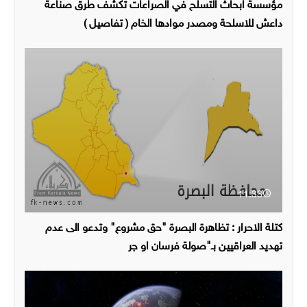
مؤسسة ابحاث التسلح في الصراعات تكشف طرق صناعة
داعش للاسلحة ومصدر موادها الخام ( تفاصيل )
11:33
كتلة الاحرار : تظاهرة البصرة "حق مشروع" وتدعو الى عدم
تهديد العراقيين بـ"صولة فرسان او جر