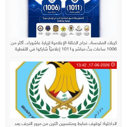
كربلاء المقدسة.. نجاح الخطّة الإعلامية لزيارة عاشوراء.. أكثر من
1006 ساعات بثّ مباشر و1011 إعلاميّاً شاركوا في التغطية
17-06-2026, 13:42
الداخلية: توقيف ضابط ومنتسبين اثنين من مرور النجف بعد