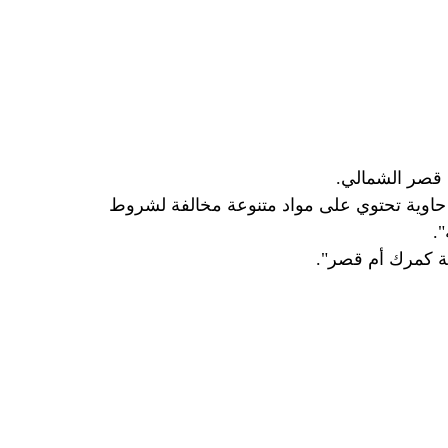
الت الهيئة في بيان تلقته وكالة الأنباء العراقية ، إن "مديرية منفذ ميناء أم قصر الشمالي تمكنت من ضبط 22 حاوية تحتوي على مواد متنوعة مخالفة لشروط
.
طة كمرك أم قصر".